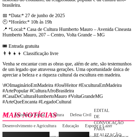
brasileira.
📅 *Data:* 27 de junho de 2025
🕙 *Horário:* 10h às 19h
📍 *Local:* Casa de Cultura Humberto Mauro – Avenida Cineasta
Humberto Mauro, 207 – Centro, Volta Grande – MG
🎟️ Entrada gratuita
👨‍👩‍👧‍👦 Classificação livre
Venha se encantar com as obras que, além de arte, são testemunhos
de um legado que atravessa gerações. Uma oportunidade única de
apreciar a beleza e a riqueza cultural da escultura em madeira.
\#OImaginárioEmMadeira #JoséHeitor #EsculturaEmMadeira
#ArtePopular #CulturaAfroBrasileira
#CasaDeCulturaHumbertoMauro #VoltaGrandeMG
#ArteQueEncanta #LegadoCultural
EDITAL
MAIS NOTÍCIAS
All
Assistência Social
Cultura
Defesa Civil
DE
CONVOCAÇÃO
Desenvolvimento e Agricultura
Educação
Esporte e Lazer
PARA
REALIZAÇÃO
Gabinete do Prefeito
Informações
Meio Ambiente
Nota de Pesar