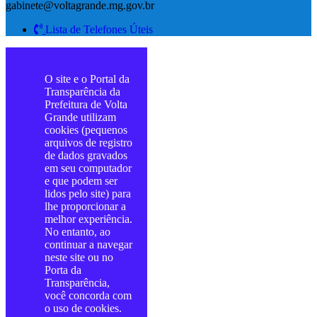
gabinete@voltagrande.mg.gov.br
Lista de Telefones Úteis
O site e o Portal da
Transparência da
Prefeitura de Volta
Grande utilizam
cookies (pequenos
arquivos de registro
de dados gravados
em seu computador
e que podem ser
lidos pelo site) para
lhe proporcionar a
melhor experiência.
No entanto, ao
continuar a navegar
neste site ou no
Porta da
Transparência,
você concorda com
o uso de cookies.