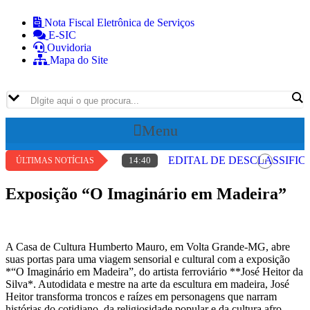
Skip
Nota Fiscal Eletrônica de Serviços
to
E-SIC
content
Ouvidoria
Mapa do Site
Menu
EDITAL DE DESCLASSIFI
14:40
ÚLTIMAS NOTÍCIAS
EDITAL DE CONVOCAÇÃO
14:39
Exposição “O Imaginário em Madeira”
VII EDITAL DE DESCLAS
16:47
CONVOCAÇÃO PARA REAL
16:48
EDITAL DE CONVOCAÇÃO
16:46
A Casa de Cultura Humberto Mauro, em Volta Grande-MG, abre
suas portas para uma viagem sensorial e cultural com a exposição
*“O Imaginário em Madeira”, do artista ferroviário **José Heitor da
Silva*. Autodidata e mestre na arte da escultura em madeira, José
Heitor transforma troncos e raízes em personagens que narram
histórias do cotidiano, da religiosidade popular e da cultura afro-