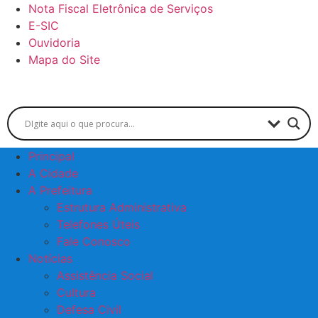
Skip
Nota Fiscal Eletrônica de Serviços
to
E-SIC
content
Ouvidoria
Mapa do Site
Principal
A Cidade
A Prefeitura
Estrutura Administrativa
Telefones Úteis
Fale Conosco
Notícias
Assistência Social
Cultura
Defesa Civil