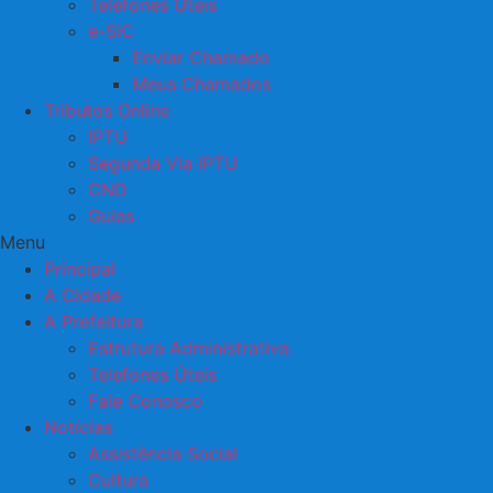
Telefones Úteis
e-SIC
Enviar Chamado
Meus Chamados
Tributos Online
IPTU
Segunda Via IPTU
CND
Guias
Menu
Principal
A Cidade
A Prefeitura
Estrutura Administrativa
Telefones Úteis
Fale Conosco
Notícias
Assistência Social
Cultura