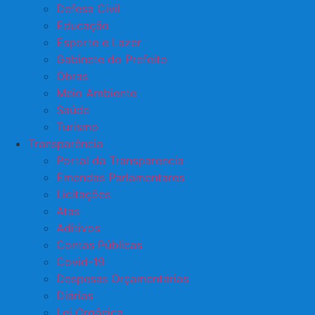
Defesa Civil
Educação
Esporte e Lazer
Gabinete do Prefeito
Obras
Meio Ambiente
Saúde
Turismo
Transparência
Portal da Transparencia
Emendas Parlamentares
Licitações
Atas
Aditivos
Contas Públicas
Covid-19
Despesas Orçamentárias
Diárias
Lei Orgânica