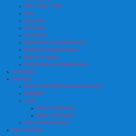
LOA / LDO / PPA
Leis
Decretos
Portarias
Ouvidoria
Receitas de Transferências
Receitas Orçamentárias
Restos a Pagar
Solicitações de Reembolsos
Licitações
Serviços
Nota Fiscal Eletrônica de Serviços
WebMail
e-SIC
Enviar Chamado
Meus Chamados
Área Administrativa
Fale Conosco