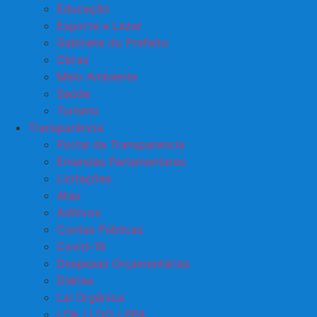
Educação
Esporte e Lazer
Gabinete do Prefeito
Obras
Meio Ambiente
Saúde
Turismo
Transparência
Portal da Transparencia
Emendas Parlamentares
Licitações
Atas
Aditivos
Contas Públicas
Covid-19
Despesas Orçamentárias
Diárias
Lei Orgânica
LOA / LDO / PPA