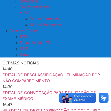
Ouvidoria
Telefones Úteis
e-SIC
Enviar Chamado
Meus Chamados
Tributos Online
IPTU
Segunda Via IPTU
CND
Guias
ÚLTIMAS NOTÍCIAS
14:40
EDITAL DE DESCLASSIFICAÇÃO , ELIMINAÇÃO POR
NÃO COMPARECIMENTO
14:39
EDITAL DE CONVOCAÇÃO PARA REALIZAÇÃO DE
EXAME MÉDICO
16:47
VII EDITAL DE DESCLASSIFICAÇÃO DO CONCURSO