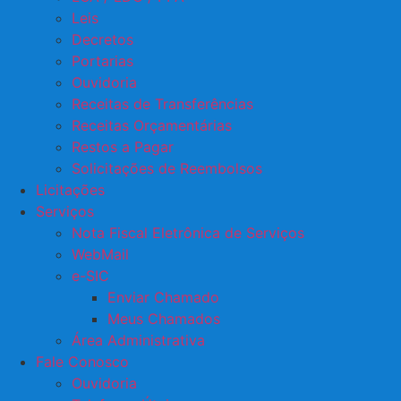
Leis
Decretos
Portarias
Ouvidoria
Receitas de Transferências
Receitas Orçamentárias
Restos a Pagar
Solicitações de Reembolsos
Licitações
Serviços
Nota Fiscal Eletrônica de Serviços
WebMail
e-SIC
Enviar Chamado
Meus Chamados
Área Administrativa
Fale Conosco
Ouvidoria