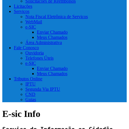
Solicitações de Reembolsos
Licitações
Serviços
Nota Fiscal Eletrônica de Serviços
WebMail
e-SIC
Enviar Chamado
Meus Chamados
Área Administrativa
Fale Conosco
Ouvidoria
Telefones Úteis
e-SIC
Enviar Chamado
Meus Chamados
Tributos Online
IPTU
Segunda Via IPTU
CND
Guias
E-sic Info