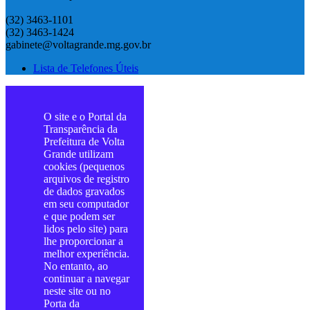
(32) 3463-1101
(32) 3463-1424
gabinete@voltagrande.mg.gov.br
Lista de Telefones Úteis
O site e o Portal da
Transparência da
Prefeitura de Volta
Grande utilizam
cookies (pequenos
arquivos de registro
de dados gravados
em seu computador
e que podem ser
lidos pelo site) para
lhe proporcionar a
melhor experiência.
No entanto, ao
continuar a navegar
neste site ou no
Porta da