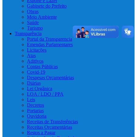
Esporte e Lazer
Gabinete do Prefeito
Obras
Meio Ambiente
Saúde
Turismo
Transparência
Portal da Transparencia
Emendas Parlamentares
Licitações
Atas
Aditivos
Contas Públicas
Covid-19
Despesas Orçamentárias
Diárias
Lei Orgânica
LOA / LDO / PPA
Leis
Decretos
Portarias
Ouvidoria
Receitas de Transferências
Receitas Orçamentárias
Restos a Pagar