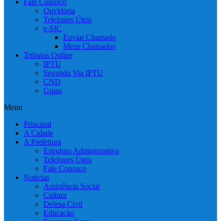
Fale Conosco
Ouvidoria
Telefones Úteis
e-SIC
Enviar Chamado
Meus Chamados
Tributos Online
IPTU
Segunda Via IPTU
CND
Guias
Menu
Principal
A Cidade
A Prefeitura
Estrutura Administrativa
Telefones Úteis
Fale Conosco
Notícias
Assistência Social
Cultura
Defesa Civil
Educação