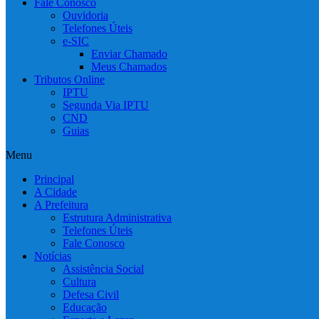
Fale Conosco
Ouvidoria
Telefones Úteis
e-SIC
Enviar Chamado
Meus Chamados
Tributos Online
IPTU
Segunda Via IPTU
CND
Guias
Menu
Principal
A Cidade
A Prefeitura
Estrutura Administrativa
Telefones Úteis
Fale Conosco
Notícias
Assistência Social
Cultura
Defesa Civil
Educação