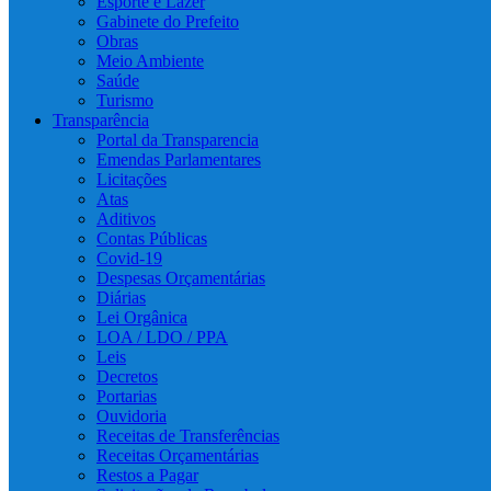
Esporte e Lazer
Gabinete do Prefeito
Obras
Meio Ambiente
Saúde
Turismo
Transparência
Portal da Transparencia
Emendas Parlamentares
Licitações
Atas
Aditivos
Contas Públicas
Covid-19
Despesas Orçamentárias
Diárias
Lei Orgânica
LOA / LDO / PPA
Leis
Decretos
Portarias
Ouvidoria
Receitas de Transferências
Receitas Orçamentárias
Restos a Pagar