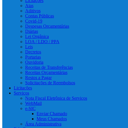
Licitações
Atas
Aditivos
Contas Públicas
Covid-19
Despesas Orçamentárias
Diárias
Lei Orgânica
LOA / LDO / PPA
Leis
Decretos
Portarias
Ouvidoria
Receitas de Transferências
Receitas Orçamentárias
Restos a Pagar
Solicitações de Reembolsos
Licitações
Serviços
Nota Fiscal Eletrônica de Serviços
WebMail
e-SIC
Enviar Chamado
Meus Chamados
Área Administrativa