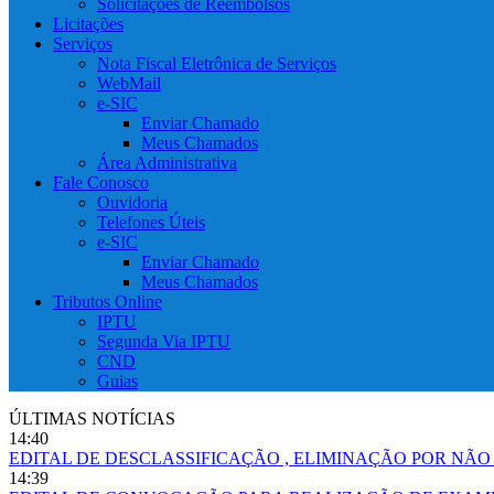
Solicitações de Reembolsos
Licitações
Serviços
Nota Fiscal Eletrônica de Serviços
WebMail
e-SIC
Enviar Chamado
Meus Chamados
Área Administrativa
Fale Conosco
Ouvidoria
Telefones Úteis
e-SIC
Enviar Chamado
Meus Chamados
Tributos Online
IPTU
Segunda Via IPTU
CND
Guias
ÚLTIMAS NOTÍCIAS
14:40
EDITAL DE DESCLASSIFICAÇÃO , ELIMINAÇÃO POR NÃ
14:39