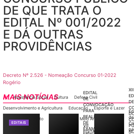
DE QUE TRATA O
EDITAL Nº 001/2022
E DÁ OUTRAS
PROVIDÊNCIAS
Decreto Nº 2.526 - Nomeação Concurso 01-2022
Rogério
XII
EDITAL
MAIS NOTÍCIAS
ED
All
Assistência Social
Cultura
Defesa Civil
DE
D
CONVOCAÇÃO
C
Desenvolvimento e Agricultura
Educação
Esporte e Lazer
PARA
Ed
D
REALIZAÇÃO
de
Gabinete do Prefeito
Informações
Meio Ambiente
C
DE
EDITAIS
Co
VII
PÚ
EXAME
pa
Nota de Pesar
EDITAL
N