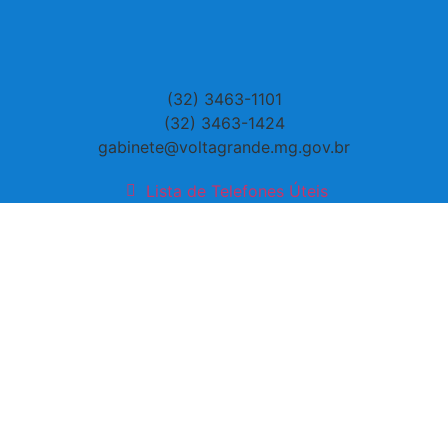
(32) 3463-1101
(32) 3463-1424
gabinete@voltagrande.mg.gov.br
Lista de Telefones Úteis