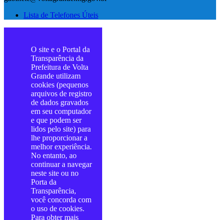
Lista de Telefones Úteis
O site e o Portal da
Transparência da
Prefeitura de Volta
Grande utilizam
cookies (pequenos
arquivos de registro
de dados gravados
em seu computador
e que podem ser
lidos pelo site) para
lhe proporcionar a
melhor experiência.
No entanto, ao
continuar a navegar
neste site ou no
Porta da
Transparência,
você concorda com
o uso de cookies.
Para obter mais