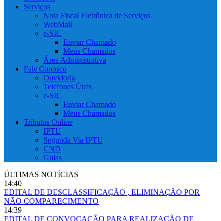
Serviços
Nota Fiscal Eletrônica de Serviços
WebMail
e-SIC
Enviar Chamado
Meus Chamados
Área Administrativa
Fale Conosco
Ouvidoria
Telefones Úteis
e-SIC
Enviar Chamado
Meus Chamados
Tributos Online
IPTU
Segunda Via IPTU
CND
Guias
ÚLTIMAS NOTÍCIAS
14:40
EDITAL DE DESCLASSIFICAÇÃO , ELIMINAÇÃO POR
NÃO COMPARECIMENTO
14:39
EDITAL DE CONVOCAÇÃO PARA REALIZAÇÃO DE