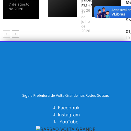
julho
M
de
7 de agosto
FMHS
de
20
-
de 2026
2026
27
P
de
S
julho
-
de
2026
01
13
ma
de
20
Siga a Prefeitura de Volta Grande nas Redes Sociais
Facebook
Instagram
YouTube