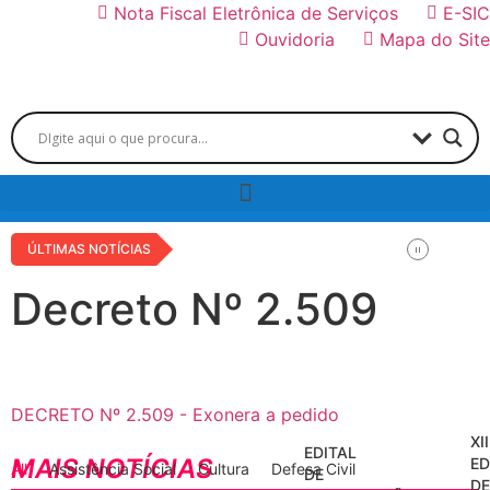
Nota Fiscal Eletrônica de Serviços
E-SIC
Ouvidoria
Mapa do Site
ÚLTIMAS NOTÍCIAS
Decreto Nº 2.509
DECRETO Nº 2.509 - Exonera a pedido
XII
EDITAL
MAIS NOTÍCIAS
ED
All
Assistência Social
Cultura
Defesa Civil
DE
D