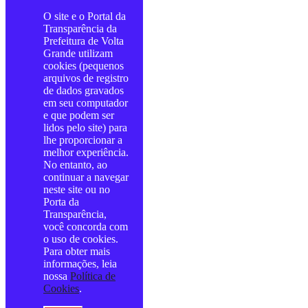
O site e o Portal da
Transparência da
Prefeitura de Volta
Grande utilizam
cookies (pequenos
arquivos de registro
de dados gravados
em seu computador
e que podem ser
lidos pelo site) para
lhe proporcionar a
melhor experiência.
No entanto, ao
continuar a navegar
neste site ou no
Porta da
Transparência,
você concorda com
o uso de cookies.
Para obter mais
informações, leia
nossa
Política de
Cookies
.