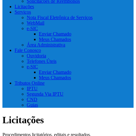
Solicitações de Reembolsos
Licitações
Serviços
Nota Fiscal Eletrônica de Serviços
WebMail
e-SIC
Enviar Chamado
Meus Chamados
Área Administrativa
Fale Conosco
Ouvidoria
Telefones Úteis
e-SIC
Enviar Chamado
Meus Chamados
Tributos Online
IPTU
Segunda Via IPTU
CND
Guias
Licitações
Procedimentos licitatórios, editais e resultados.