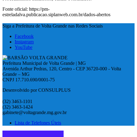
Fonte oficial: https://pm-
estreladalva.publicacao.siplanweb.com.br/dados-abertos
Siga a Prefeitura de Volta Grande nas Redes Sociais
Facebook
Instagram
YouTube
Prefeitura Municipal de Volta Grande | MG
Avenida Arthur Pedras, 120, Centro - CEP 36720-000 - Volta
Grande – MG
CNPJ 17.710.690/0001-75
Desenvolvido por CONSULPLUS
(32) 3463-1101
(32) 3463-1424
gabinete@voltagrande.mg.gov.br
Lista de Telefones Úteis