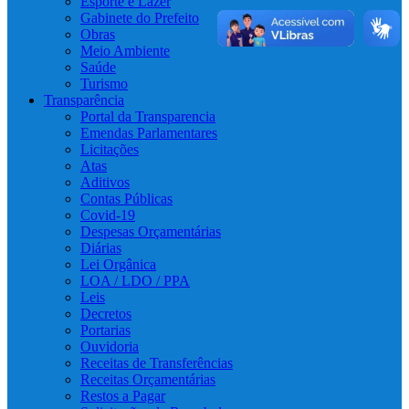
Esporte e Lazer
Gabinete do Prefeito
Obras
Meio Ambiente
Saúde
Turismo
Transparência
Portal da Transparencia
Emendas Parlamentares
Licitações
Atas
Aditivos
Contas Públicas
Covid-19
Despesas Orçamentárias
Diárias
Lei Orgânica
LOA / LDO / PPA
Leis
Decretos
Portarias
Ouvidoria
Receitas de Transferências
Receitas Orçamentárias
Restos a Pagar