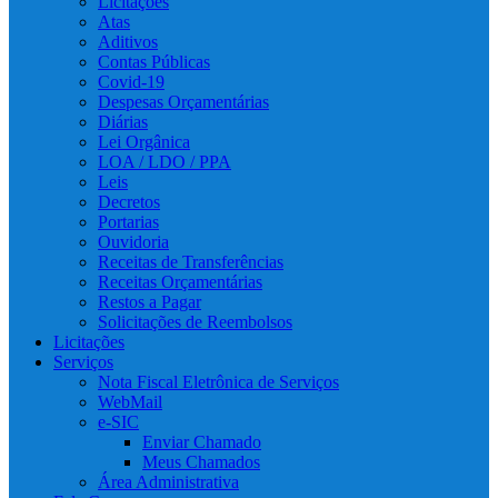
Licitações
Atas
Aditivos
Contas Públicas
Covid-19
Despesas Orçamentárias
Diárias
Lei Orgânica
LOA / LDO / PPA
Leis
Decretos
Portarias
Ouvidoria
Receitas de Transferências
Receitas Orçamentárias
Restos a Pagar
Solicitações de Reembolsos
Licitações
Serviços
Nota Fiscal Eletrônica de Serviços
WebMail
e-SIC
Enviar Chamado
Meus Chamados
Área Administrativa