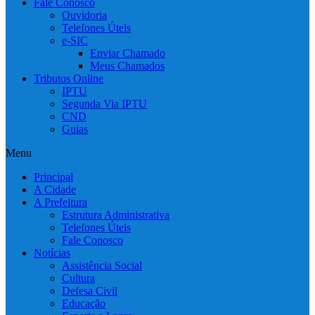
Fale Conosco
Ouvidoria
Telefones Úteis
e-SIC
Enviar Chamado
Meus Chamados
Tributos Online
IPTU
Segunda Via IPTU
CND
Guias
Menu
Principal
A Cidade
A Prefeitura
Estrutura Administrativa
Telefones Úteis
Fale Conosco
Notícias
Assistência Social
Cultura
Defesa Civil
Educação