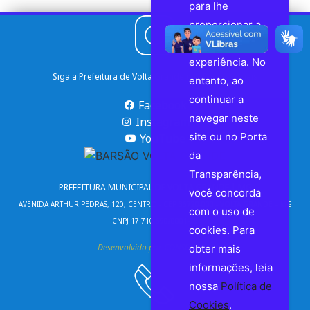
para lhe
proporcionar a
melhor
experiência. No
Siga a Prefeitura de Volta Grande nas Redes Sociais
entanto, ao
continuar a
Facebook
navegar neste
Instagram
site ou no Porta
YouTube
da
Transparência,
PREFEITURA MUNICIPAL DE VOLTA GRANDE | MG
você concorda
AVENIDA ARTHUR PEDRAS, 120, CENTRO - CEP 36720-000 - VOLTA GRANDE – MG
com o uso de
CNPJ 17.710.690/0001-75
cookies. Para
Desenvolvido por CONSULPLUS
obter mais
informações, leia
nossa
Política de
Cookies
.