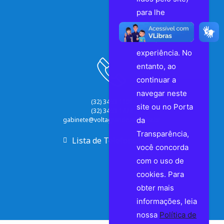
para lhe
proporcionar a
melhor
experiência. No
entanto, ao
continuar a
navegar neste
(32) 3463-1101
site ou no Porta
(32) 3463-1424
da
gabinete@voltagrande.mg.gov.br
Transparência,
Lista de Telefones Úteis
você concorda
com o uso de
cookies. Para
obter mais
informações, leia
nossa
Política de