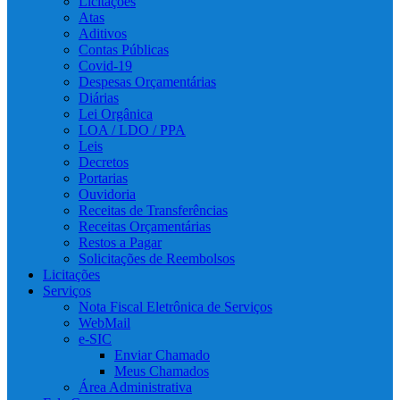
Licitações
Atas
Aditivos
Contas Públicas
Covid-19
Despesas Orçamentárias
Diárias
Lei Orgânica
LOA / LDO / PPA
Leis
Decretos
Portarias
Ouvidoria
Receitas de Transferências
Receitas Orçamentárias
Restos a Pagar
Solicitações de Reembolsos
Licitações
Serviços
Nota Fiscal Eletrônica de Serviços
WebMail
e-SIC
Enviar Chamado
Meus Chamados
Área Administrativa