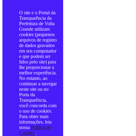
O site e o Portal da
Transparência da
Prefeitura de Volta
Grande utilizam
cookies (pequenos
arquivos de registro
de dados gravados
em seu computador
e que podem ser
lidos pelo site) para
lhe proporcionar a
melhor experiência.
No entanto, ao
continuar a navegar
neste site ou no
Porta da
Transparência,
você concorda com
o uso de cookies.
Para obter mais
informações, leia
nossa
Política de
Cookies
.