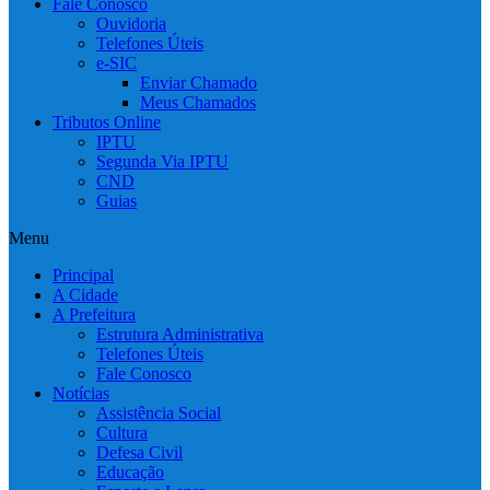
Fale Conosco
Ouvidoria
Telefones Úteis
e-SIC
Enviar Chamado
Meus Chamados
Tributos Online
IPTU
Segunda Via IPTU
CND
Guias
Menu
Principal
A Cidade
A Prefeitura
Estrutura Administrativa
Telefones Úteis
Fale Conosco
Notícias
Assistência Social
Cultura
Defesa Civil
Educação