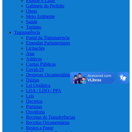
Esporte e Lazer
Gabinete do Prefeito
Obras
Meio Ambiente
Saúde
Turismo
Transparência
Portal da Transparencia
Emendas Parlamentares
Licitações
Atas
Aditivos
Contas Públicas
Covid-19
Despesas Orçamentárias
Diárias
Lei Orgânica
LOA / LDO / PPA
Leis
Decretos
Portarias
Ouvidoria
Receitas de Transferências
Receitas Orçamentárias
Restos a Pagar