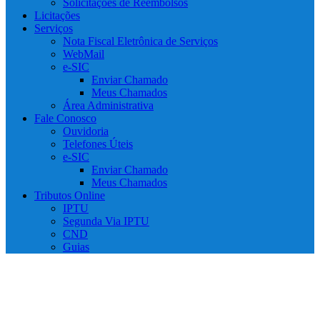
Solicitações de Reembolsos
Licitações
Serviços
Nota Fiscal Eletrônica de Serviços
WebMail
e-SIC
Enviar Chamado
Meus Chamados
Área Administrativa
Fale Conosco
Ouvidoria
Telefones Úteis
e-SIC
Enviar Chamado
Meus Chamados
Tributos Online
IPTU
Segunda Via IPTU
CND
Guias