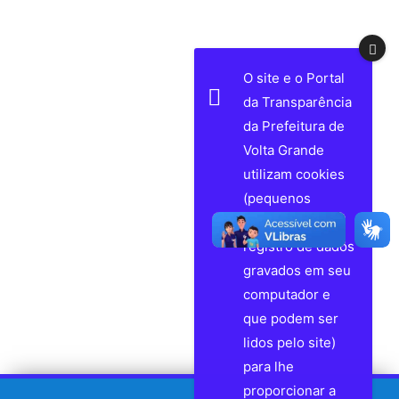
O site e o Portal
da Transparência
da Prefeitura de
Volta Grande
utilizam cookies
(pequenos
arquivos de
registro de dados
gravados em seu
computador e
que podem ser
lidos pelo site)
para lhe
proporcionar a