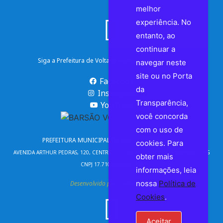
melhor
experiência. No
entanto, ao
continuar a
Siga a Prefeitura de Volta Grande nas Redes Sociais
navegar neste
site ou no Porta
Facebook
da
Instagram
Transparência,
YouTube
você concorda
com o uso de
PREFEITURA MUNICIPAL DE VOLTA GRANDE | MG
cookies. Para
AVENIDA ARTHUR PEDRAS, 120, CENTRO - CEP 36720-000 - VOLTA GRANDE – MG
obter mais
CNPJ 17.710.690/0001-75
informações, leia
nossa
Política de
Desenvolvido por CONSULPLUS
Cookies
.
Aceitar