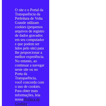
O site e o Portal da
Transparência da
Prefeitura de Volta
Grande utilizam
cookies (pequenos
arquivos de registro
de dados gravados
em seu computador
e que podem ser
lidos pelo site) para
lhe proporcionar a
melhor experiência.
No entanto, ao
continuar a navegar
neste site ou no
Porta da
Transparência,
você concorda com
o uso de cookies.
Para obter mais
informações, leia
nossa
Política de
Cookies
.