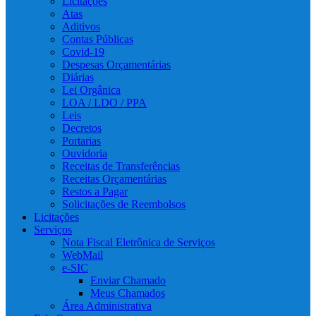
Licitações
Atas
Aditivos
Contas Públicas
Covid-19
Despesas Orçamentárias
Diárias
Lei Orgânica
LOA / LDO / PPA
Leis
Decretos
Portarias
Ouvidoria
Receitas de Transferências
Receitas Orçamentárias
Restos a Pagar
Solicitações de Reembolsos
Licitações
Serviços
Nota Fiscal Eletrônica de Serviços
WebMail
e-SIC
Enviar Chamado
Meus Chamados
Área Administrativa