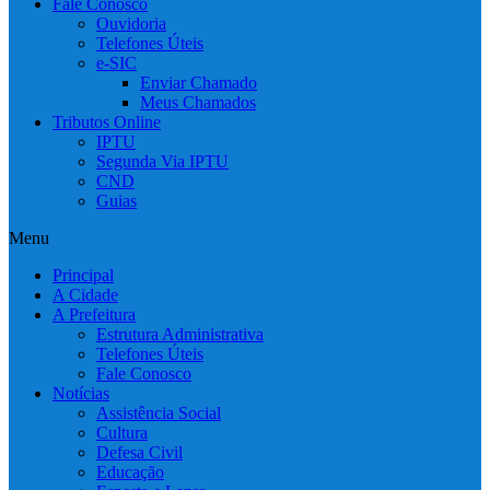
Fale Conosco
Ouvidoria
Telefones Úteis
e-SIC
Enviar Chamado
Meus Chamados
Tributos Online
IPTU
Segunda Via IPTU
CND
Guias
Menu
Principal
A Cidade
A Prefeitura
Estrutura Administrativa
Telefones Úteis
Fale Conosco
Notícias
Assistência Social
Cultura
Defesa Civil
Educação