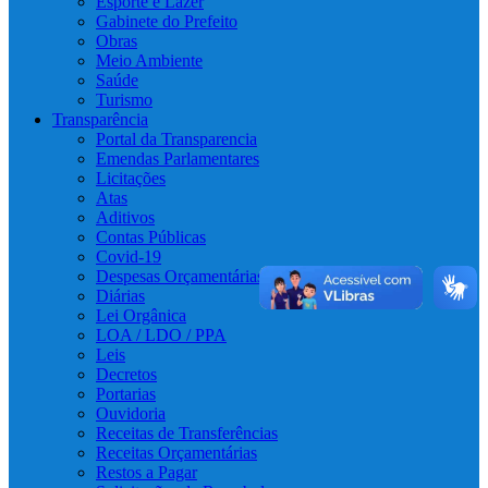
Esporte e Lazer
Gabinete do Prefeito
Obras
Meio Ambiente
Saúde
Turismo
Transparência
Portal da Transparencia
Emendas Parlamentares
Licitações
Atas
Aditivos
Contas Públicas
Covid-19
Despesas Orçamentárias
Diárias
Lei Orgânica
LOA / LDO / PPA
Leis
Decretos
Portarias
Ouvidoria
Receitas de Transferências
Receitas Orçamentárias
Restos a Pagar