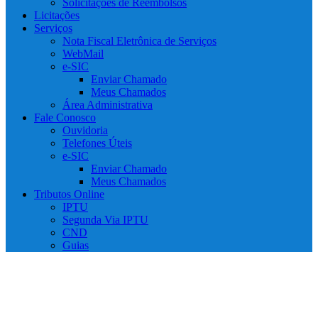
Solicitações de Reembolsos
Licitações
Serviços
Nota Fiscal Eletrônica de Serviços
WebMail
e-SIC
Enviar Chamado
Meus Chamados
Área Administrativa
Fale Conosco
Ouvidoria
Telefones Úteis
e-SIC
Enviar Chamado
Meus Chamados
Tributos Online
IPTU
Segunda Via IPTU
CND
Guias