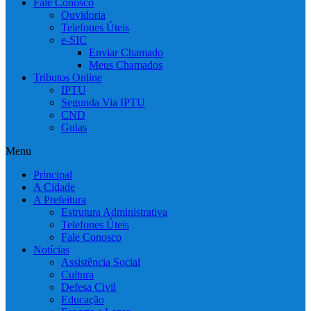
Fale Conosco
Ouvidoria
Telefones Úteis
e-SIC
Enviar Chamado
Meus Chamados
Tributos Online
IPTU
Segunda Via IPTU
CND
Guias
Menu
Principal
A Cidade
A Prefeitura
Estrutura Administrativa
Telefones Úteis
Fale Conosco
Notícias
Assistência Social
Cultura
Defesa Civil
Educação