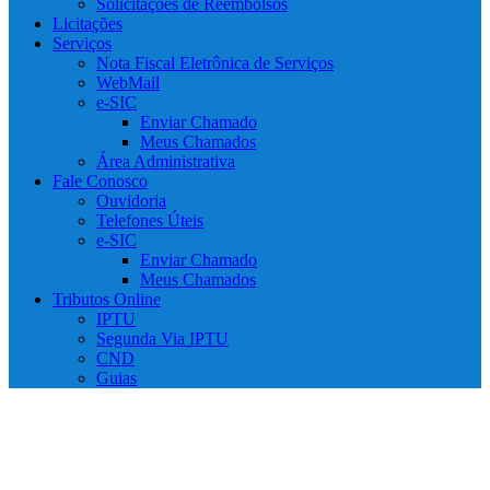
Solicitações de Reembolsos
Licitações
Serviços
Nota Fiscal Eletrônica de Serviços
WebMail
e-SIC
Enviar Chamado
Meus Chamados
Área Administrativa
Fale Conosco
Ouvidoria
Telefones Úteis
e-SIC
Enviar Chamado
Meus Chamados
Tributos Online
IPTU
Segunda Via IPTU
CND
Guias