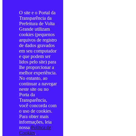
O site e o Portal da
Transparência da
Prefeitura de Volta
Grande utilizam
cookies (pequenos
arquivos de registro
de dados gravados
em seu computador
e que podem ser
lidos pelo site) para
lhe proporcionar a
melhor experiência.
No entanto, ao
continuar a navegar
neste site ou no
Porta da
Transparência,
você concorda com
o uso de cookies.
Para obter mais
informações, leia
nossa
Política de
Cookies
.