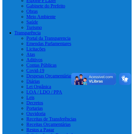
Esporte e Lazer
Gabinete do Prefeito
Obras
Meio Ambiente
Saúde
Turismo
Transparência
Portal da Transparencia
Emendas Parlamentares
Licitações
Atas
Aditivos
Contas Públicas
Covid-19
Despesas Orçamentárias
Diárias
Lei Orgânica
LOA / LDO / PPA
Leis
Decretos
Portarias
Ouvidoria
Receitas de Transferências
Receitas Orçamentárias
Restos a Pagar