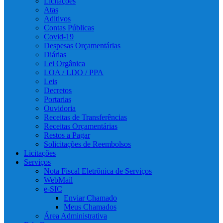
Licitações
Atas
Aditivos
Contas Públicas
Covid-19
Despesas Orçamentárias
Diárias
Lei Orgânica
LOA / LDO / PPA
Leis
Decretos
Portarias
Ouvidoria
Receitas de Transferências
Receitas Orçamentárias
Restos a Pagar
Solicitações de Reembolsos
Licitações
Serviços
Nota Fiscal Eletrônica de Serviços
WebMail
e-SIC
Enviar Chamado
Meus Chamados
Área Administrativa