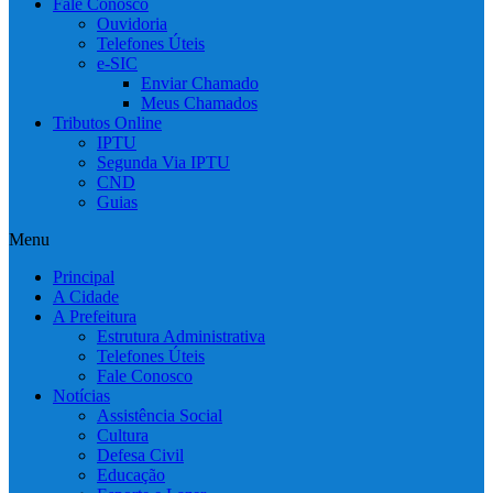
Fale Conosco
Ouvidoria
Telefones Úteis
e-SIC
Enviar Chamado
Meus Chamados
Tributos Online
IPTU
Segunda Via IPTU
CND
Guias
Menu
Principal
A Cidade
A Prefeitura
Estrutura Administrativa
Telefones Úteis
Fale Conosco
Notícias
Assistência Social
Cultura
Defesa Civil
Educação