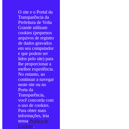
O site e o Portal da
Transparência da
Prefeitura de Volta
Grande utilizam
cookies (pequenos
arquivos de registro
de dados gravados
em seu computador
e que podem ser
lidos pelo site) para
lhe proporcionar a
melhor experiência.
No entanto, ao
continuar a navegar
neste site ou no
Porta da
Transparência,
você concorda com
o uso de cookies.
Para obter mais
informações, leia
nossa
Política de
Cookies
.