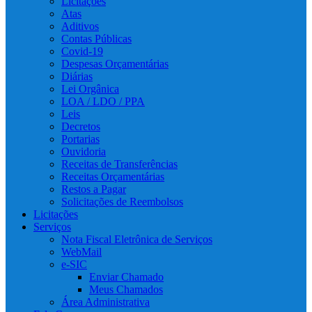
Licitações
Atas
Aditivos
Contas Públicas
Covid-19
Despesas Orçamentárias
Diárias
Lei Orgânica
LOA / LDO / PPA
Leis
Decretos
Portarias
Ouvidoria
Receitas de Transferências
Receitas Orçamentárias
Restos a Pagar
Solicitações de Reembolsos
Licitações
Serviços
Nota Fiscal Eletrônica de Serviços
WebMail
e-SIC
Enviar Chamado
Meus Chamados
Área Administrativa