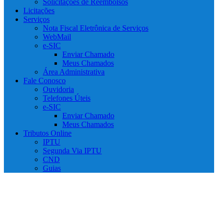
Solicitações de Reembolsos
Licitações
Serviços
Nota Fiscal Eletrônica de Serviços
WebMail
e-SIC
Enviar Chamado
Meus Chamados
Área Administrativa
Fale Conosco
Ouvidoria
Telefones Úteis
e-SIC
Enviar Chamado
Meus Chamados
Tributos Online
IPTU
Segunda Via IPTU
CND
Guias