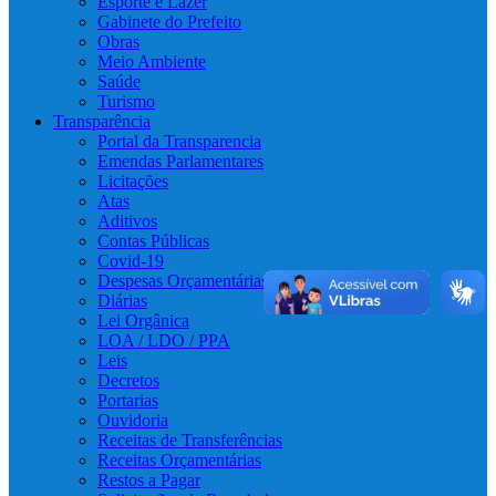
Esporte e Lazer
Gabinete do Prefeito
Obras
Meio Ambiente
Saúde
Turismo
Transparência
Portal da Transparencia
Emendas Parlamentares
Licitações
Atas
Aditivos
Contas Públicas
Covid-19
Despesas Orçamentárias
Diárias
Lei Orgânica
LOA / LDO / PPA
Leis
Decretos
Portarias
Ouvidoria
Receitas de Transferências
Receitas Orçamentárias
Restos a Pagar