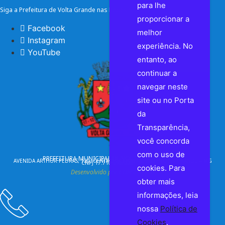
para lhe
Siga a Prefeitura de Volta Grande nas Redes Sociais
proporcionar a
Facebook
melhor
Instagram
experiência. No
YouTube
entanto, ao
continuar a
navegar neste
site ou no Porta
da
Transparência,
você concorda
com o uso de
PREFEITURA MUNICIPAL DE VOLTA GRANDE | MG
AVENIDA ARTHUR PEDRAS, 120, CENTRO - CEP 36720-000 - VOLTA GRANDE – MG
CNPJ 17.710.690/0001-75
cookies. Para
Desenvolvido por CONSULPLUS
obter mais
informações, leia
nossa
Política de
Cookies
.