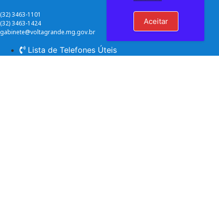
(32) 3463-1101
Aceitar
(32) 3463-1424
gabinete@voltagrande.mg.gov.br
Lista de Telefones Úteis