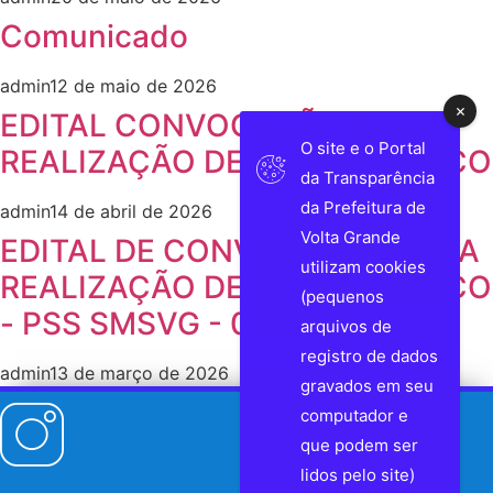
Comunicado
admin
12 de maio de 2026
EDITAL CONVOCAÇÃO PARA
O site e o Portal
REALIZAÇÃO DE EXAME MÉDICO
da Transparência
da Prefeitura de
admin
14 de abril de 2026
Volta Grande
EDITAL DE CONVOCAÇÃO PARA
utilizam cookies
REALIZAÇÃO DE EXAME MÉDICO
(pequenos
- PSS SMSVG - 01/2026
arquivos de
registro de dados
admin
13 de março de 2026
gravados em seu
computador e
que podem ser
lidos pelo site)