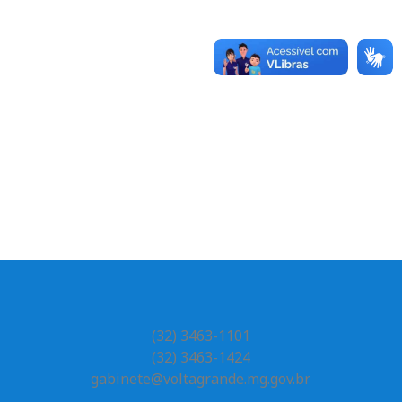
(32) 3463-1101
(32) 3463-1424
gabinete@voltagrande.mg.gov.br