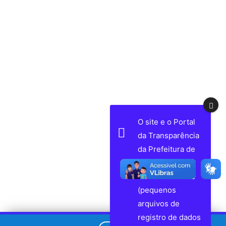
O site e o Portal
da Transparência
da Prefeitura de
Volta Grande
utilizam cookies
(pequenos
arquivos de
registro de dados