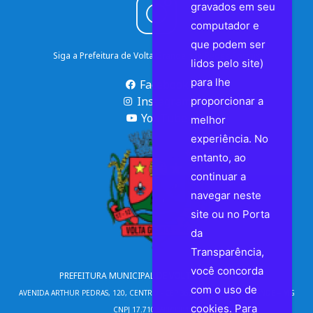
gravados em seu
computador e
que podem ser
Siga a Prefeitura de Volta Grande nas Redes Sociais
lidos pelo site)
para lhe
Facebook
Instagram
proporcionar a
YouTube
melhor
experiência. No
entanto, ao
continuar a
navegar neste
site ou no Porta
da
Transparência,
você concorda
PREFEITURA MUNICIPAL DE VOLTA GRANDE | MG
com o uso de
AVENIDA ARTHUR PEDRAS, 120, CENTRO - CEP 36720-000 - VOLTA GRANDE – MG
cookies. Para
CNPJ 17.710.690/0001-75