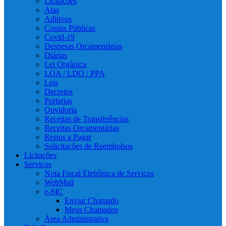
Licitações
Atas
Aditivos
Contas Públicas
Covid-19
Despesas Orçamentárias
Diárias
Lei Orgânica
LOA / LDO / PPA
Leis
Decretos
Portarias
Ouvidoria
Receitas de Transferências
Receitas Orçamentárias
Restos a Pagar
Solicitações de Reembolsos
Licitações
Serviços
Nota Fiscal Eletrônica de Serviços
WebMail
e-SIC
Enviar Chamado
Meus Chamados
Área Administrativa