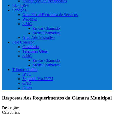
Solicitações de Reembolsos
Licitações
Serviços
Nota Fiscal Eletrônica de Serviços
WebMail
e-SIC
Enviar Chamado
Meus Chamados
Área Administrativa
Fale Conosco
Ouvidoria
Telefones Úteis
e-SIC
Enviar Chamado
Meus Chamados
Tributos Online
IPTU
Segunda Via IPTU
CND
Guias
Respostas Aos Requerimentos da Câmara Municipal
Descrição:
Categorias: