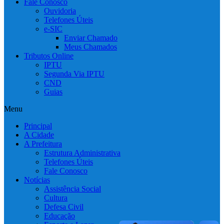
Fale Conosco
Ouvidoria
Telefones Úteis
e-SIC
Enviar Chamado
Meus Chamados
Tributos Online
IPTU
Segunda Via IPTU
CND
Guias
Menu
Principal
A Cidade
A Prefeitura
Estrutura Administrativa
Telefones Úteis
Fale Conosco
Notícias
Assistência Social
Cultura
Defesa Civil
Educação