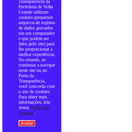
Transparência da
Prefeitura de Volta
Grande utilizam
cookies (pequenos
arquivos de registro
de dados gravados
em seu computador
e que podem ser
lidos pelo site) para
lhe proporcionar a
melhor experiência.
No entanto, ao
continuar a navegar
neste site ou no
Porta da
Transparência,
você concorda com
o uso de cookies.
Para obter mais
informações, leia
nossa
Política de
Cookies
.
Aceitar