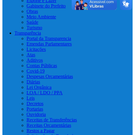
Esporte e Lazer
Gabinete do Prefeito
Obras
Meio Ambiente
Saúde
Turismo
Transparência
Portal da Transparencia
Emendas Parlamentares
Licitações
Atas
Aditivos
Contas Públicas
Covid-19
Despesas Orçamentárias
Diárias
Lei Orgânica
LOA / LDO / PPA
Leis
Decretos
Portarias
Ouvidoria
Receitas de Transferências
Receitas Orçamentárias
Restos a Pagar