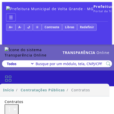
Prefeitur
Portal da Tr
☰
A+
A-
🌙
☀️
Contraste
Libras
Redefinir
TRANSPARÊNCIA
Online
Início
Contratações Públicas
Contratos
Contratos